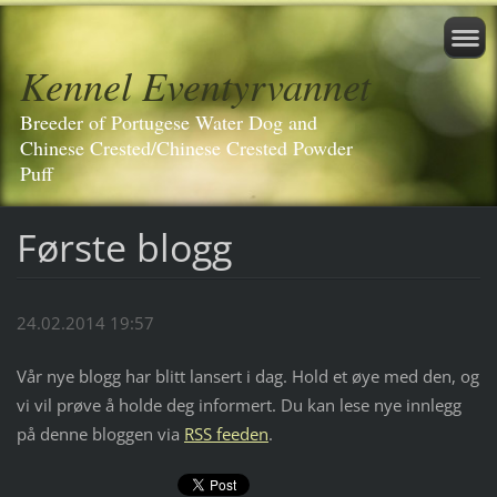
Kennel Eventyrvannet
Breeder of Portugese Water Dog and
Chinese Crested/Chinese Crested Powder
Puff
Første blogg
24.02.2014 19:57
Vår nye blogg har blitt lansert i dag. Hold et øye med den, og
vi vil prøve å holde deg informert. Du kan lese nye innlegg
på denne bloggen via
RSS feeden
.