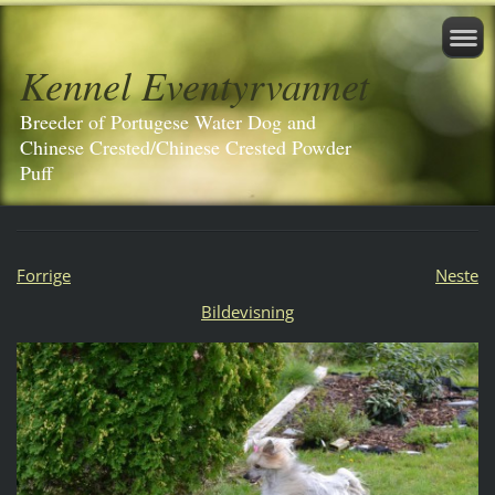
Kennel Eventyrvannet
Breeder of Portugese Water Dog and
Chinese Crested/Chinese Crested Powder
Puff
Forrige
Neste
Bildevisning