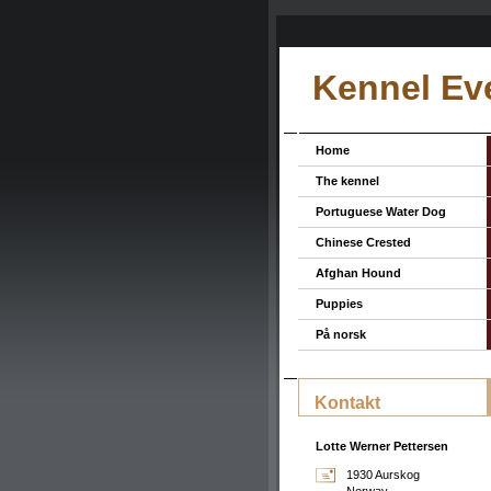
Kennel Ev
Home
The kennel
Portuguese Water Dog
Chinese Crested
Afghan Hound
Puppies
På norsk
Kontakt
Lotte Werner Pettersen
1930 Aurskog