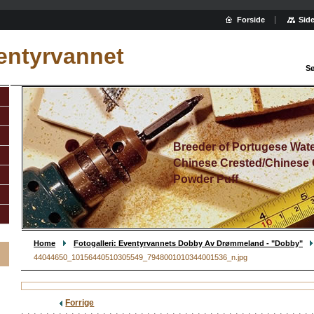
Forside
Side
entyrvannet
Sø
Breeder of Portugese Wat
Chinese Crested/Chinese 
Powder Puff
Home
Fotogalleri: Eventyrvannets Dobby Av Drømmeland - "Dobby"
44044650_10156440510305549_7948001010344001536_n.jpg
Forrige