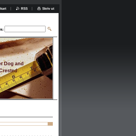
kart
RSS
Skriv ut
k:
er Dog and
Crested