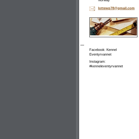
Norway
lottewp7
8@gmail.
com
Facebook: Kennel
Eventyrvannet
Instagram:
#kenneleventyrvannet